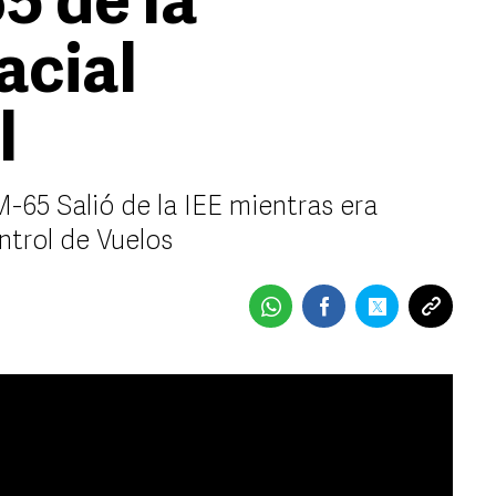
5 de la
acial
l
-65 Salió de la IEE mientras era
trol de Vuelos