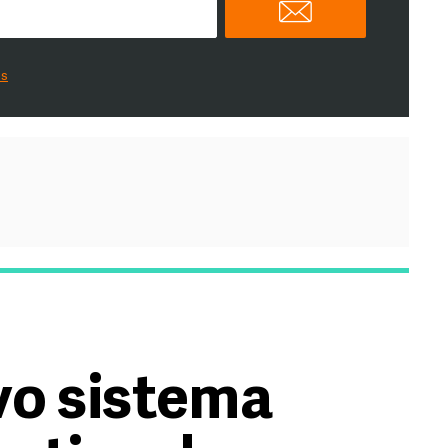
es
vo sistema