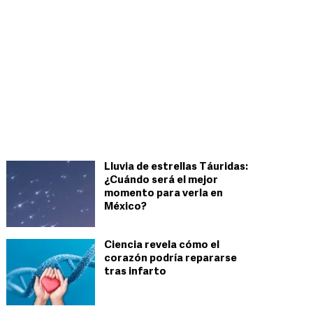
Lluvia de estrellas Táuridas:
¿Cuándo será el mejor
momento para verla en
México?
Ciencia revela cómo el
corazón podría repararse
tras infarto