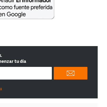
IL
menzar tu día
es