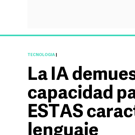
TECNOLOGÍA
|
La IA demues
capacidad pa
ESTAS caract
lenguaje