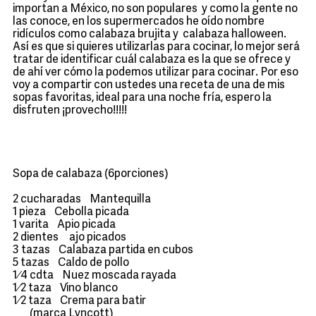
importan a México, no son populares y como la gente no
las conoce, en los supermercados he oído nombre
ridículos como calabaza brujita y calabaza halloween.
Así es que si quieres utilizarlas para cocinar, lo mejor será
tratar de identificar cuál calabaza es la que se ofrece y
de ahí ver cómo la podemos utilizar para cocinar. Por eso
voy a compartir con ustedes una receta de una de mis
sopas favoritas, ideal para una noche fría, espero la
disfruten ¡provecho!!!!!
Sopa de calabaza (6porciones)
2 cucharadas Mantequilla
1 pieza Cebolla picada
1 varita Apio picada
2 dientes ajo picados
3 tazas Calabaza partida en cubos
5 tazas Caldo de pollo
1⁄4 cdta Nuez moscada rayada
1⁄2 taza Vino blanco
1⁄2 taza Crema para batir
(marca Lyncott)