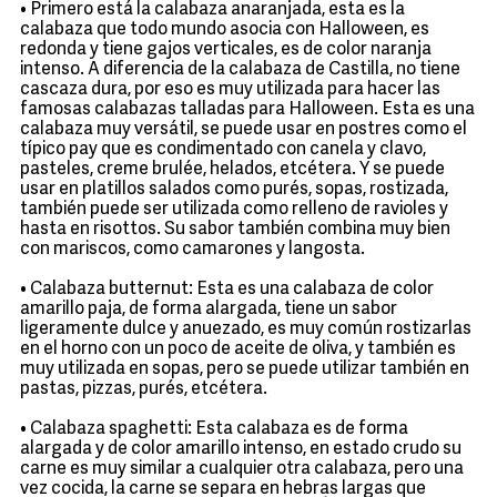
• Primero está la calabaza anaranjada, esta es la
calabaza que todo mundo asocia con Halloween, es
redonda y tiene gajos verticales, es de color naranja
intenso. A diferencia de la calabaza de Castilla, no tiene
cascaza dura, por eso es muy utilizada para hacer las
famosas calabazas talladas para Halloween. Esta es una
calabaza muy versátil, se puede usar en postres como el
típico pay que es condimentado con canela y clavo,
pasteles, creme brulée, helados, etcétera. Y se puede
usar en platillos salados como purés, sopas, rostizada,
también puede ser utilizada como relleno de ravioles y
hasta en risottos. Su sabor también combina muy bien
con mariscos, como camarones y langosta.
• Calabaza butternut: Esta es una calabaza de color
amarillo paja, de forma alargada, tiene un sabor
ligeramente dulce y anuezado, es muy común rostizarlas
en el horno con un poco de aceite de oliva, y también es
muy utilizada en sopas, pero se puede utilizar también en
pastas, pizzas, purés, etcétera.
• Calabaza spaghetti: Esta calabaza es de forma
alargada y de color amarillo intenso, en estado crudo su
carne es muy similar a cualquier otra calabaza, pero una
vez cocida, la carne se separa en hebras largas que