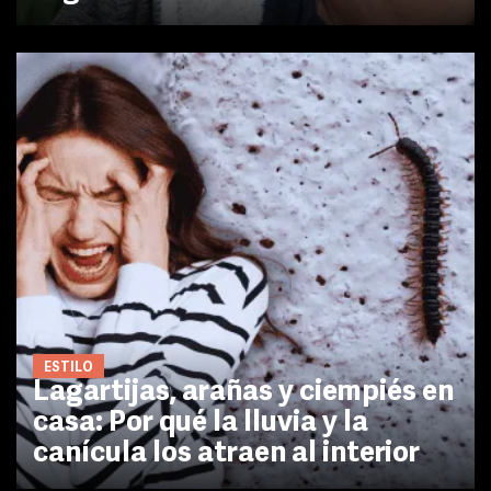
ESTILO
Lagartijas, arañas y ciempiés en
casa: Por qué la lluvia y la
canícula los atraen al interior