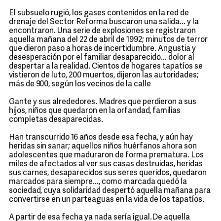
El subsuelo rugió, los gases contenidos en la red de
drenaje del Sector Reforma buscaron una salida... y la
encontraron. Una serie de explosiones se registraron
aquella mañana del 22 de abril de 1992; minutos de terror
que dieron paso a horas de incertidumbre. Angustia y
desesperación por el familiar desaparecido... dolor al
despertar a la realidad. Cientos de hogares tapatíos se
vistieron de luto, 200 muertos, dijeron las autoridades;
más de 900, según los vecinos de la calle
Gante y sus alrededores. Madres que perdieron a sus
hijos, niños que quedaron en la orfandad, familias
completas desaparecidas.
Han transcurrido 16 años desde esa fecha, y aún hay
heridas sin sanar; aquellos niños huérfanos ahora son
adolescentes que maduraron de forma prematura. Los
miles de afectados al ver sus casas destruidas, heridas
sus carnes, desaparecidos sus seres queridos, quedaron
marcados para siempre..., como marcada quedó la
sociedad, cuya solidaridad despertó aquella mañana para
convertirse en un parteaguas en la vida de los tapatíos.
A partir de esa fecha ya nada sería igual.De aquella