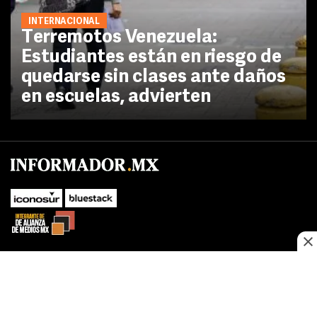
INTERNACIONAL
Terremotos Venezuela:
Estudiantes están en riesgo de
quedarse sin clases ante daños
en escuelas, advierten
No te pierdas las novedades de último momento.
¡Síguenos!
SUBIR
Este sitio web utiliza cookies propias y de terceros para optimizar su
FACEBOOK
TWITTER
navegacion, adaptarse a sus preferencias y realizar labores analiticas.
Al continuar navegando acepta nuestro
Política de cookies.