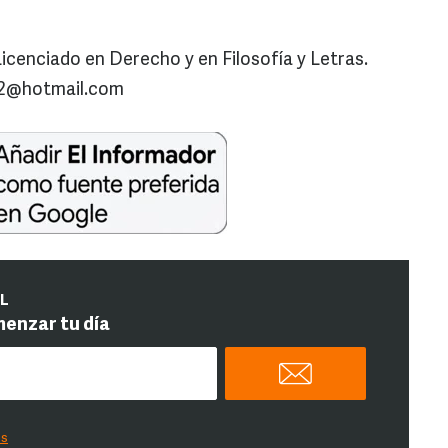
nciado en Derecho y en Filosofía y Letras.
22@hotmail.com
IL
menzar tu día
es