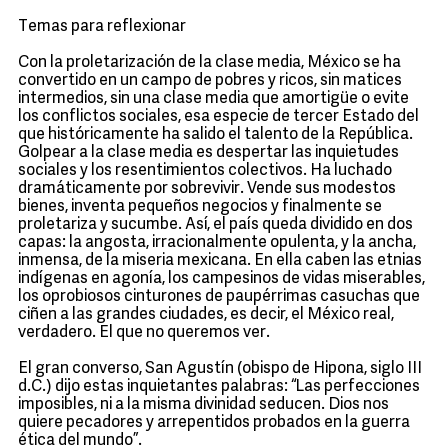
Temas para reflexionar
Con la proletarización de la clase media, México se ha
convertido en un campo de pobres y ricos, sin matices
intermedios, sin una clase media que amortigüe o evite
los conflictos sociales, esa especie de tercer Estado del
que históricamente ha salido el talento de la República.
Golpear a la clase media es despertar las inquietudes
sociales y los resentimientos colectivos. Ha luchado
dramáticamente por sobrevivir. Vende sus modestos
bienes, inventa pequeños negocios y finalmente se
proletariza y sucumbe. Así, el país queda dividido en dos
capas: la angosta, irracionalmente opulenta, y la ancha,
inmensa, de la miseria mexicana. En ella caben las etnias
indígenas en agonía, los campesinos de vidas miserables,
los oprobiosos cinturones de paupérrimas casuchas que
ciñen a las grandes ciudades, es decir, el México real,
verdadero. El que no queremos ver.
El gran converso, San Agustín (obispo de Hipona, siglo III
d.C.) dijo estas inquietantes palabras: “Las perfecciones
imposibles, ni a la misma divinidad seducen. Dios nos
quiere pecadores y arrepentidos probados en la guerra
ética del mundo”.