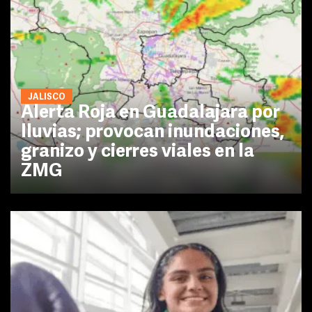
JALISCO
Alerta Roja en Guadalajara por
lluvias; provocan inundaciones,
granizo y cierres viales en la
ZMG