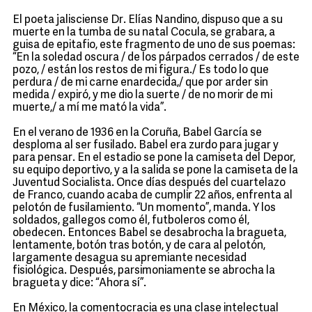
El poeta jalisciense Dr. Elías Nandino, dispuso que a su
muerte en la tumba de su natal Cocula, se grabara, a
guisa de epitafio, este fragmento de uno de sus poemas:
“En la soledad oscura / de los párpados cerrados / de este
pozo, / están los restos de mi figura./ Es todo lo que
perdura / de mi carne enardecida,/ que por arder sin
medida / expiró, y me dio la suerte / de no morir de mi
muerte,/ a mí me mató la vida”.
En el verano de 1936 en la Coruña, Babel García se
desploma al ser fusilado. Babel era zurdo para jugar y
para pensar. En el estadio se pone la camiseta del Depor,
su equipo deportivo, y a la salida se pone la camiseta de la
Juventud Socialista. Once días después del cuartelazo
de Franco, cuando acaba de cumplir 22 años, enfrenta al
pelotón de fusilamiento. “Un momento”, manda. Y los
soldados, gallegos como él, futboleros como él,
obedecen. Entonces Babel se desabrocha la bragueta,
lentamente, botón tras botón, y de cara al pelotón,
largamente desagua su apremiante necesidad
fisiológica. Después, parsimoniamente se abrocha la
bragueta y dice: “Ahora sí”.
En México, la comentocracia es una clase intelectual