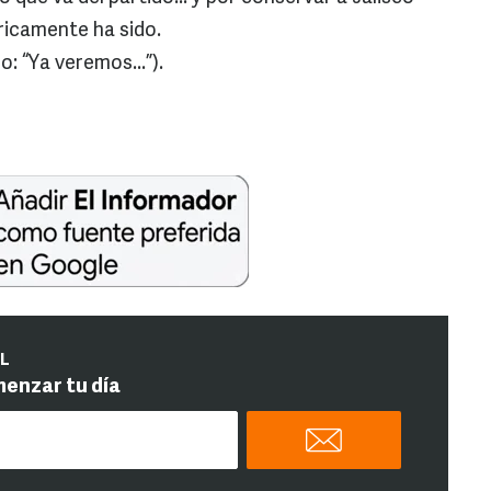
ricamente ha sido.
: “Ya veremos...”).
IL
menzar tu día