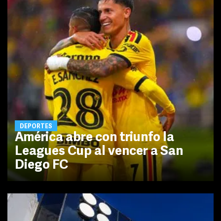
DEPORTES
América abre con triunfo la
Leagues Cup al vencer a San
Diego FC