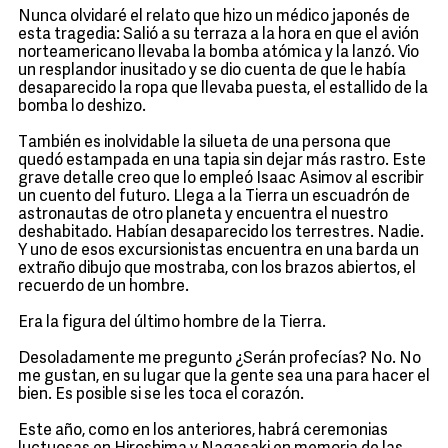
Nunca olvidaré el relato que hizo un médico japonés de
esta tragedia: Salió a su terraza a la hora en que el avión
norteamericano llevaba la bomba atómica y la lanzó. Vio
un resplandor inusitado y se dio cuenta de que le había
desaparecido la ropa que llevaba puesta, el estallido de la
bomba lo deshizo.
También es inolvidable la silueta de una persona que
quedó estampada en una tapia sin dejar más rastro. Este
grave detalle creo que lo empleó Isaac Asimov al escribir
un cuento del futuro. Llega a la Tierra un escuadrón de
astronautas de otro planeta y encuentra el nuestro
deshabitado. Habían desaparecido los terrestres. Nadie.
Y uno de esos excursionistas encuentra en una barda un
extraño dibujo que mostraba, con los brazos abiertos, el
recuerdo de un hombre.
Era la figura del último hombre de la Tierra.
Desoladamente me pregunto ¿Serán profecías? No. No
me gustan, en su lugar que la gente sea una para hacer el
bien. Es posible si se les toca el corazón.
Este año, como en los anteriores, habrá ceremonias