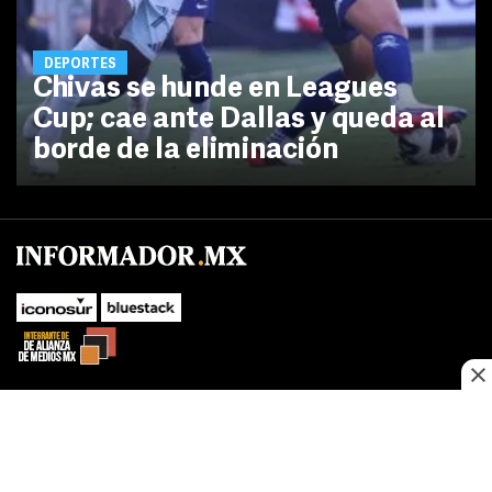
DEPORTES
Chivas se hunde en Leagues
Cup; cae ante Dallas y queda al
borde de la eliminación
No te pierdas las novedades de último momento.
¡Síguenos!
SUBIR
Este sitio web utiliza cookies propias y de terceros para optimizar su
FACEBOOK
TWITTER
navegacion, adaptarse a sus preferencias y realizar labores analiticas.
Al continuar navegando acepta nuestro
Política de cookies.