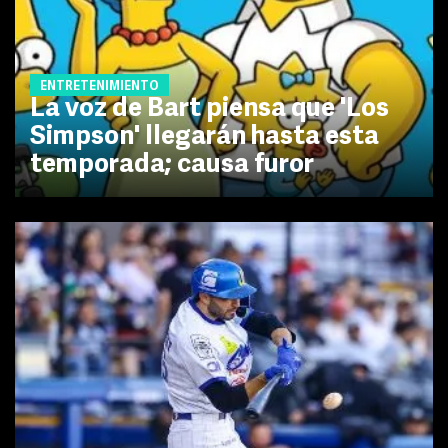
ENTRETENIMIENTO
La voz de Bart piensa que 'Los
Simpson' llegarán hasta esta
temporada; causa furor