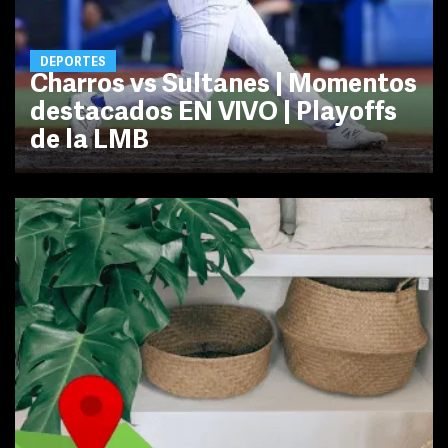
DEPORTES
Charros vs Sultanes | Momentos
destacados EN VIVO | Playoffs
de la LMB