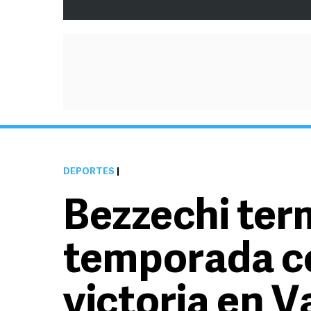
DEPORTES
|
Bezzechi ter
temporada co
victoria en V