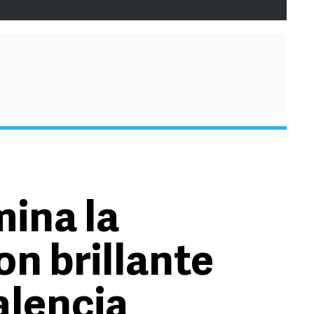
mina la
n brillante
alencia