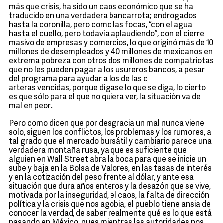
más que crisis, ha sido un caos económico que se ha
traducido en una verdadera bancarrota; endrogados
hasta la coronilla, pero como las focas, “con el agua
hasta el cuello, pero todavía aplaudiendo”, con el cierre
masivo de empresas y comercios, lo que originó más de 10
millones de desempleados y 40 millones de mexicanos en
extrema pobreza con otros dos millones de compatriotas
que no les pueden pagar a los usureros bancos, a pesar
del programa para ayudar a los de las c
arteras vencidas, porque dígase lo que se diga, lo cierto
es que sólo para el que no quiera ver, la situación va de
mal en peor.
Pero como dicen que por desgracia un mal nunca viene
solo, siguen los conflictos, los problemas y los rumores, a
tal grado que el mercado bursátil y cambiario parece una
verdadera montaña rusa, ya que es suficiente que
alguien en Wall Street abra la boca para que se inicie un
sube y baja en la Bolsa de Valores, en las tasas de interés
y en la cotización del peso frente al dólar, y ante esa
situación que dura años enteros y la desazón que se vive,
motivada por la inseguridad, el caos, la falta de dirección
política y la crisis que nos agobia, el pueblo tiene ansia de
conocer la verdad, de saber realmente qué es lo que está
pasando en México, pues mientras las autoridades nos