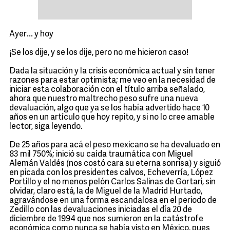
Ayer... y hoy
¡Se los dije, y se los dije, pero no me hicieron caso!
Dada la situación y la crisis económica actual y sin tener
razones para estar optimista; me veo en la necesidad de
iniciar esta colaboración con el título arriba señalado,
ahora que nuestro maltrecho peso sufre una nueva
devaluación, algo que ya se los había advertido hace 10
años en un artículo que hoy repito, y si no lo cree amable
lector, siga leyendo.
De 25 años para acá el peso mexicano se ha devaluado en
83 mil 750%; inició su caída traumática con Miguel
Alemán Valdés (nos costó cara su eterna sonrisa) y siguió
en picada con los presidentes calvos, Echeverría, López
Portillo y el no menos pelón Carlos Salinas de Gortari, sin
olvidar, claro está, la de Miguel de la Madrid Hurtado,
agravándose en una forma escandalosa en el periodo de
Zedillo con las devaluaciones iniciadas el día 20 de
diciembre de 1994 que nos sumieron en la catástrofe
económica como nunca se había visto en México, pues