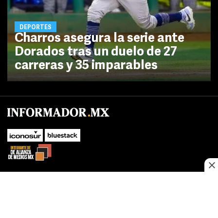
DEPORTES
Charros asegura la serie ante
Dorados tras un duelo de 27
carreras y 35 imparables
No te pierdas las novedades de último momento.
¡Síguenos!
SUBIR
Este sitio web utiliza cookies propias y de terceros para optimizar su
FACEBOOK
TWITTER
navegacion, adaptarse a sus preferencias y realizar labores analiticas.
Al continuar navegando acepta nuestro
Política de cookies.