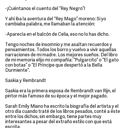
-¡Cuéntanos el cuento del “Rey Negro”!
Y ahí iba la aventura del “Rey Mago” moreno: Si yo
cambiaba palabra, me llamaban la atención:
-Aparecía en el balcón de Celia, eso no lo has dicho.
Tengo noches de insomnio y me asaltan recuerdos y
pensamientos. Todos los borro y vuelvo a vivir aquellas
narraciones de mi madre. Los mejores sueños. Del libro
de mi memoria elijo mi compañía: “Pulgarcito” o “El gato
con botas” o “El Príncipe que despertó a la Bella
Durmiente”.
Saskia y Rembrandt
Saskia era la primera esposa de Rembrandt van Rijn, el
pintor más famoso de su época y el mejor pagado.
Sarah Emily Miano ha escrito la biografía del artista y el
otro día cuando traté de los libros pesados, conté a éste
entre los dichos, sin embargo, tiene partes muy
interesantes a pesar del extraño estilo con que está
escrita.