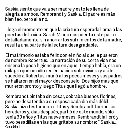
Saskia siente que va a ser madre y esto les llena de
alegría a ambos. Rembrandt y Saskia. El padre es más
bien feo, pero ella no.
Llega el momento en que la criatura esperada llama a las
puertas de la vida. Sarah Miano nos cuenta este parto
detalladamente, sin ahorrar los sufrimientos de la madre,
resulta una parte de la lectura desagradable.
El matrimonio estaba feliz con el niño al que le pusieron
de nombre Robertus. La narración de su corta vida nos
enseña la poca higiene que en aquel tiempo había, era un
milagro que un niño recién nacido sobreviviera y así le
sucedió a Robertus, murió a los pocos meses y sus padres
se hallaron en el mayor desconsuelo. Dos hijos más que
murieron pronto y luego Titus que llegó a hombre.
Rembrandt pintaba sin cesar, cobraba buenos florines,
pero no desatendía a su esposa cada día más débil.
Saskia hizo testamento: Titus y Rembrandt fueron sus
herederos y, días después, partió de este mundo, sólo
tenía 30 años y Titus nueve meses. Rembrandt la lloró y
tuvo pesadillas en las que gritaba su nombre: “¡Saskia...
Saskia!