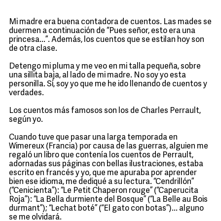
Mi madre era buena contadora de cuentos. Las mades se
duermen a continuación de “Pues señor, esto era una
princesa...”. Además, los cuentos que se estilan hoy son
de otra clase.
Detengo mi pluma y me veo en mi talla pequeña, sobre
una sillita baja, al lado de mi madre. No soy yo esta
personilla. Sí, soy yo que me he ido llenando de cuentos y
verdades.
Los cuentos más famosos son los de Charles Perrault,
según yo.
Cuando tuve que pasar una larga temporada en
Wimereux (Francia) por causa de las guerras, alguien me
regaló un libro que contenía los cuentos de Perrault,
adornadas sus páginas con bellas ilustraciones, estaba
escrito en francés y yo, que me apuraba por aprender
bien ese idioma, me dediqué a su lectura. “Cendrillón”
(“Cenicienta”): “Le Petit Chaperon rouge” (“Caperucita
Roja”): “La Bella durmiente del Bosque” (“La Belle au Bois
durmant”); “Lechat boté” (“El gato con botas”)... alguno
se me olvidará.