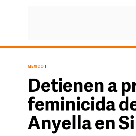
MÉXICO
|
Detienen a p
feminicida d
Anyella en S