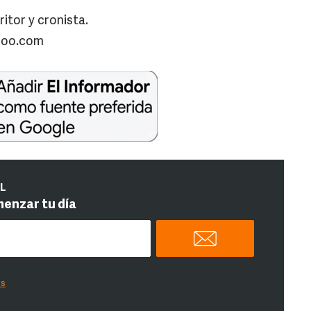
tor y cronista.
hoo.com
IL
menzar tu día
es