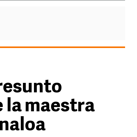
resunto
e la maestra
inaloa