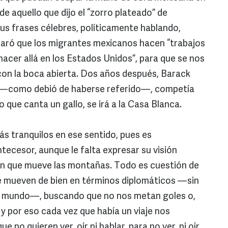
e aquello que dijo el “zorro plateado” de
s frases célebres, políticamente hablando,
laró que los migrantes mexicanos hacen “trabajos
 hacer allá en los Estados Unidos”, para que se nos
con la boca abierta. Dos años después, Barack
 —como debió de haberse referido—, competía
o que canta un gallo, se irá a la Casa Blanca.
 tranquilos en ese sentido, pues es
tecesor, aunque le falta expresar su visión
ión que mueve las montañas. Todo es cuestión de
 mueven de bien en términos diplomáticos —sin
l mundo—, buscando que no nos metan goles o,
por eso cada vez que había un viaje nos
o quieren ver, oír ni hablar, para no ver, ni oír,