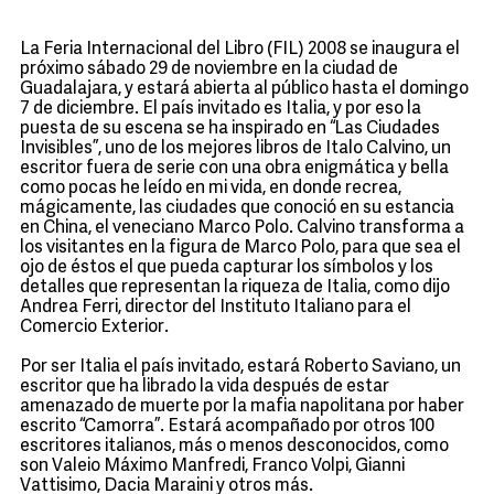
La Feria Internacional del Libro (FIL) 2008 se inaugura el
próximo sábado 29 de noviembre en la ciudad de
Guadalajara, y estará abierta al público hasta el domingo
7 de diciembre. El país invitado es Italia, y por eso la
puesta de su escena se ha inspirado en “Las Ciudades
Invisibles”, uno de los mejores libros de Italo Calvino, un
escritor fuera de serie con una obra enigmática y bella
como pocas he leído en mi vida, en donde recrea,
mágicamente, las ciudades que conoció en su estancia
en China, el veneciano Marco Polo. Calvino transforma a
los visitantes en la figura de Marco Polo, para que sea el
ojo de éstos el que pueda capturar los símbolos y los
detalles que representan la riqueza de Italia, como dijo
Andrea Ferri, director del Instituto Italiano para el
Comercio Exterior.
Por ser Italia el país invitado, estará Roberto Saviano, un
escritor que ha librado la vida después de estar
amenazado de muerte por la mafia napolitana por haber
escrito “Camorra”. Estará acompañado por otros 100
escritores italianos, más o menos desconocidos, como
son Valeio Máximo Manfredi, Franco Volpi, Gianni
Vattisimo, Dacia Maraini y otros más.