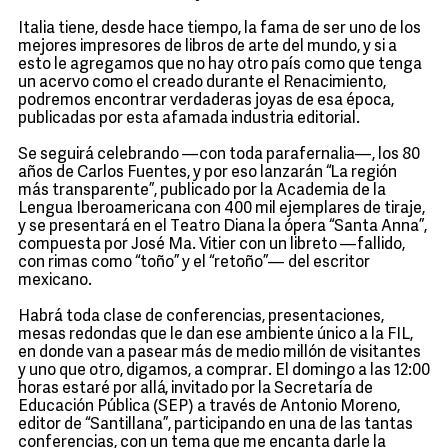
Italia tiene, desde hace tiempo, la fama de ser uno de los
mejores impresores de libros de arte del mundo, y si a
esto le agregamos que no hay otro país como que tenga
un acervo como el creado durante el Renacimiento,
podremos encontrar verdaderas joyas de esa época,
publicadas por esta afamada industria editorial.
Se seguirá celebrando —con toda parafernalia—, los 80
años de Carlos Fuentes, y por eso lanzarán “La región
más transparente”, publicado por la Academia de la
Lengua Iberoamericana con 400 mil ejemplares de tiraje,
y se presentará en el Teatro Diana la ópera “Santa Anna”,
compuesta por José Ma. Vitier con un libreto —fallido,
con rimas como “toño” y el “retoño”— del escritor
mexicano.
Habrá toda clase de conferencias, presentaciones,
mesas redondas que le dan ese ambiente único a la FIL,
en donde van a pasear más de medio millón de visitantes
y uno que otro, digamos, a comprar. El domingo a las 12:00
horas estaré por allá, invitado por la Secretaría de
Educación Pública (SEP) a través de Antonio Moreno,
editor de “Santillana”, participando en una de las tantas
conferencias, con un tema que me encanta darle la