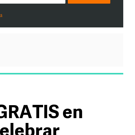
es
 GRATIS en
elebrar