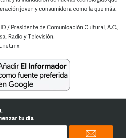
ectura y la inundación de nuevas tecnologías que
eración joven y consumidora como la que más.
Presidente de Comunicación Cultural, A.C.,
a, Radio y Televisión.
t.net.mx
IL
menzar tu día