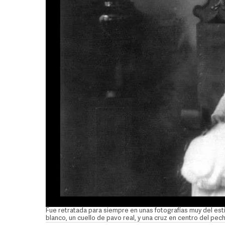
Fue retratada para siempre en unas fotografías muy del esti
blanco, un cuello de pavo real, y una cruz en centro del pe