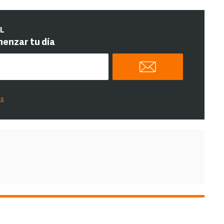
IL
menzar tu día
es