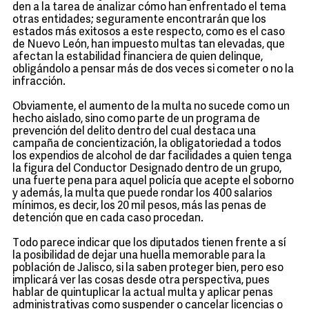
den a la tarea de analizar cómo han enfrentado el tema
otras entidades; seguramente encontrarán que los
estados más exitosos a este respecto, como es el caso
de Nuevo León, han impuesto multas tan elevadas, que
afectan la estabilidad financiera de quien delinque,
obligándolo a pensar más de dos veces si cometer o no la
infracción.
Obviamente, el aumento de la multa no sucede como un
hecho aislado, sino como parte de un programa de
prevención del delito dentro del cual destaca una
campaña de concientización, la obligatoriedad a todos
los expendios de alcohol de dar facilidades a quien tenga
la figura del Conductor Designado dentro de un grupo,
una fuerte pena para aquel policía que acepte el soborno
y además, la multa que puede rondar los 400 salarios
mínimos, es decir, los 20 mil pesos, más las penas de
detención que en cada caso procedan.
Todo parece indicar que los diputados tienen frente a sí
la posibilidad de dejar una huella memorable para la
población de Jalisco, si la saben proteger bien, pero eso
implicará ver las cosas desde otra perspectiva, pues
hablar de quintuplicar la actual multa y aplicar penas
administrativas como suspender o cancelar licencias o