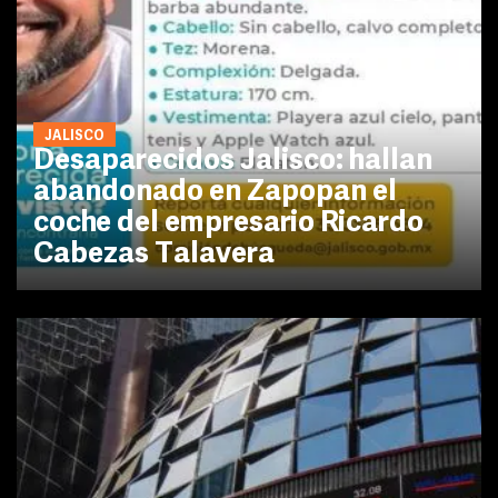
JALISCO
Desaparecidos Jalisco: hallan
abandonado en Zapopan el
coche del empresario Ricardo
Cabezas Talavera