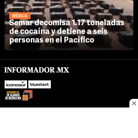
MÉXICO
Semar decomisa 1.17 toneladas
de cocaína y detiene a seis
personas en el Pacífico
No te pierdas las novedades de último momento.
¡Síguenos!
SUBIR
Este sitio web utiliza cookies propias y de terceros para optimizar su
FACEBOOK
TWITTER
navegacion, adaptarse a sus preferencias y realizar labores analiticas.
Al continuar navegando acepta nuestro
Política de cookies.