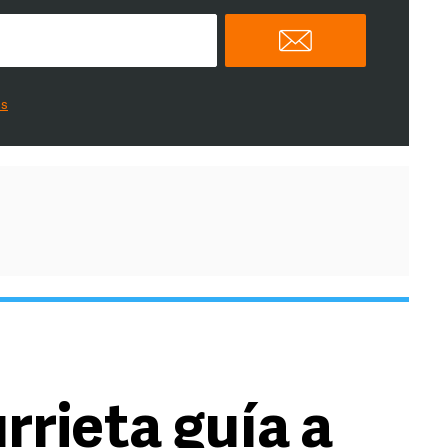
es
rrieta guía a