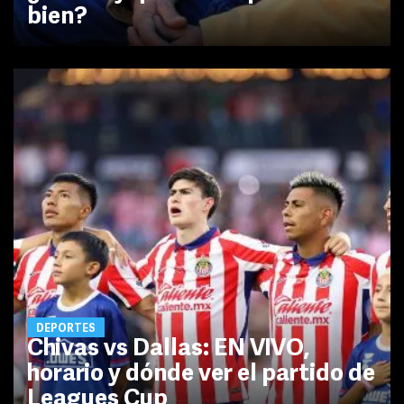
bien?
DEPORTES
Chivas vs Dallas: EN VIVO,
horario y dónde ver el partido de
Leagues Cup