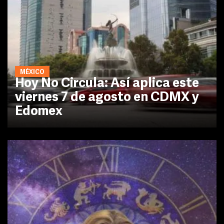
MÉXICO
Hoy No Circula: Así aplica este
viernes 7 de agosto en CDMX y
Edomex