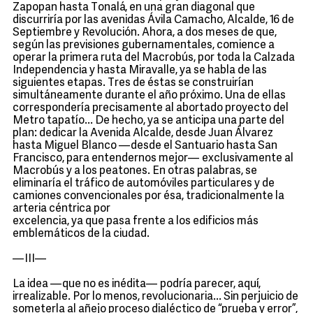
Zapopan hasta Tonalá, en una gran diagonal que
discurriría por las avenidas Ávila Camacho, Alcalde, 16 de
Septiembre y Revolución. Ahora, a dos meses de que,
según las previsiones gubernamentales, comience a
operar la primera ruta del Macrobús, por toda la Calzada
Independencia y hasta Miravalle, ya se habla de las
siguientes etapas. Tres de éstas se construirían
simultáneamente durante el año próximo. Una de ellas
correspondería precisamente al abortado proyecto del
Metro tapatío... De hecho, ya se anticipa una parte del
plan: dedicar la Avenida Alcalde, desde Juan Álvarez
hasta Miguel Blanco —desde el Santuario hasta San
Francisco, para entendernos mejor— exclusivamente al
Macrobús y a los peatones. En otras palabras, se
eliminaría el tráfico de automóviles particulares y de
camiones convencionales por ésa, tradicionalmente la
arteria céntrica por
excelencia, ya que pasa frente a los edificios más
emblemáticos de la ciudad.
—III—
La idea —que no es inédita— podría parecer, aquí,
irrealizable. Por lo menos, revolucionaria... Sin perjuicio de
someterla al añejo proceso dialéctico de “prueba y error”,