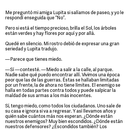
Me preguntó mi amiga Lupita si salíamos de paseo, y yo le
respondí enseguida que “No”.
Pero si está el tiempo precioso, brilla el Sol, los árboles
están verdes y hay flores por aquí y por allá.
Quedé en silencio. Mi rostro debió de expresar una gran
seriedad y Lupita tradujo.
—Parece que tienes miedo.
—Sí —contesté. —Miedo a salir a la calle, al parque.
Nadie sabe qué puedo encontrar allí. Vivimos una época
peor que las de las guerras. Éstas se hallaban limitadas
por un frente, la de ahora no tiene límites. El enemigo se
halla en todas partes contra todos y puede salpicar la
maldad de sus armas a los más inocentes.
Sí, tengo miedo, como todos los ciudadanos. Uno sale de
su casa e ignora si va a regresar. Y así llevamos años y
quién sabe cuántos más nos esperan. ¿Dónde están
nuestros enemigos? Muy bien escondidos. ¿Dónde están
nuestros defensores? ¿Escondidos también? Los