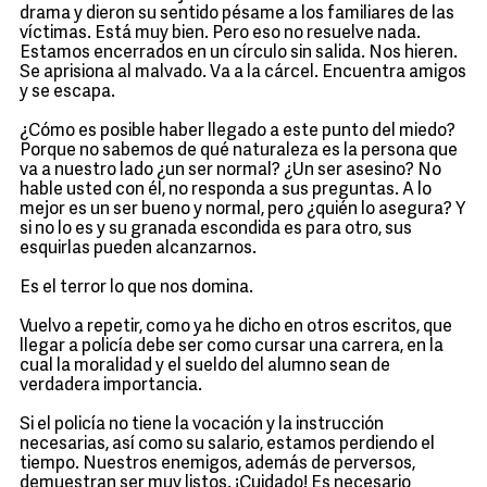
drama y dieron su sentido pésame a los familiares de las
víctimas. Está muy bien. Pero eso no resuelve nada.
Estamos encerrados en un círculo sin salida. Nos hieren.
Se aprisiona al malvado. Va a la cárcel. Encuentra amigos
y se escapa.
¿Cómo es posible haber llegado a este punto del miedo?
Porque no sabemos de qué naturaleza es la persona que
va a nuestro lado ¿un ser normal? ¿Un ser asesino? No
hable usted con él, no responda a sus preguntas. A lo
mejor es un ser bueno y normal, pero ¿quién lo asegura? Y
si no lo es y su granada escondida es para otro, sus
esquirlas pueden alcanzarnos.
Es el terror lo que nos domina.
Vuelvo a repetir, como ya he dicho en otros escritos, que
llegar a policía debe ser como cursar una carrera, en la
cual la moralidad y el sueldo del alumno sean de
verdadera importancia.
Si el policía no tiene la vocación y la instrucción
necesarias, así como su salario, estamos perdiendo el
tiempo. Nuestros enemigos, además de perversos,
demuestran ser muy listos. ¡Cuidado! Es necesario