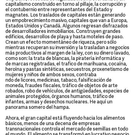
capitalismo construido en torno al pillaje, la corrupción y
el contubernio entre representantes del Estado y
magnates. Los traslados de capitales están generando
un empobrecimiento masivo, capitales que van a Europa,
Estados Unidos y Canadá. Algunos regresan disfrazados
de desarrolladores inmobiliarios. Construyen grandes
edificios, desarrollos de playa y hasta moteles de paso.
Crean un efecto momentáneo de riqueza, pero sólo
mientras recuperan su inversión y la trasladan a negocios
más productivos al margen de la ley, con su dinero lavado,
como son: la trata de blancas, la piratería informática y
de marcas registradas, el trafico de marihuana, cocaína,
heroína y pastas sintéticas, secuestros, proxenetismo de
mujeres y niños de ambos sexos, contraba
ndo de licores, medicinas, tabaco, falsificación de
moneda, fraudes fiscales, tráfico de objetos de arte
robados, robo de vehículos, de antigüedades, especies de
animales protegidos, órganos humanos, tráfico de
infantes, armas y desechos nucleares. He aquí un
panorama somero del hampa.
Ahora, el gran capital está fluyendo hacia los alimentos
básicos, menos de una decena de empresas
transnacionales controla el mercado de semillas en todo
el mundo. El alimento se transformó en lucrativo negocio