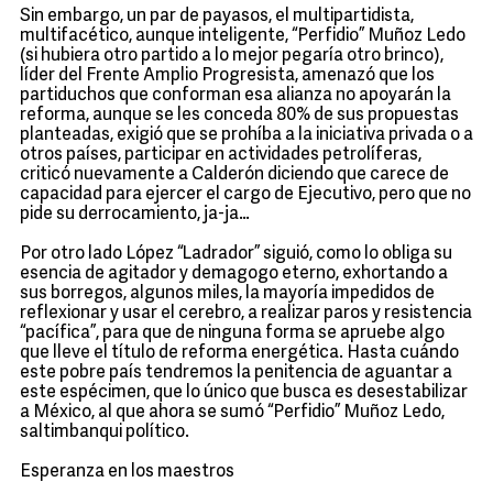
Sin embargo, un par de payasos, el multipartidista,
multifacético, aunque inteligente, “Perfidio” Muñoz Ledo
(si hubiera otro partido a lo mejor pegaría otro brinco),
líder del Frente Amplio Progresista, amenazó que los
partiduchos que conforman esa alianza no apoyarán la
reforma, aunque se les conceda 80% de sus propuestas
planteadas, exigió que se prohíba a la iniciativa privada o a
otros países, participar en actividades petrolíferas,
criticó nuevamente a Calderón diciendo que carece de
capacidad para ejercer el cargo de Ejecutivo, pero que no
pide su derrocamiento, ja-ja…
Por otro lado López “Ladrador” siguió, como lo obliga su
esencia de agitador y demagogo eterno, exhortando a
sus borregos, algunos miles, la mayoría impedidos de
reflexionar y usar el cerebro, a realizar paros y resistencia
“pacífica”, para que de ninguna forma se apruebe algo
que lleve el título de reforma energética. Hasta cuándo
este pobre país tendremos la penitencia de aguantar a
este espécimen, que lo único que busca es desestabilizar
a México, al que ahora se sumó “Perfidio” Muñoz Ledo,
saltimbanqui político.
Esperanza en los maestros