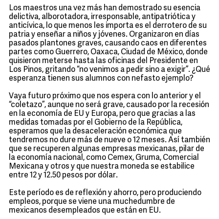
Los maestros una vez más han demostrado su esencia
delictiva, alborotadora, irresponsable, antipatriótica y
anticívica, lo que menos les importa es el derrotero de su
patria y enseñar a niños y jóvenes. Organizaron en días
pasados plantones graves, causando caos en diferentes
partes como Guerrero, Oaxaca, Ciudad de México, donde
quisieron meterse hasta las oficinas del Presidente en
Los Pinos, gritando “no venimos a pedir sino a exigir”. ¿Qué
esperanza tienen sus alumnos con nefasto ejemplo?
Vaya futuro próximo que nos espera con lo anterior y el
“coletazo”, aunque no será grave, causado por la recesión
en la economía de EU y Europa, pero que gracias a las
medidas tomadas por el Gobierno de la República,
esperamos que la desaceleración económica que
tendremos no dure más de nueve o 12 meses. Así también
que se recuperen algunas empresas mexicanas, pilar de
la economía nacional, como Cemex, Gruma, Comercial
Mexicana y otros y que nuestra moneda se estabilice
entre 12 y 12.50 pesos por dólar.
Este período es de reflexión y ahorro, pero produciendo
empleos, porque se viene una muchedumbre de
mexicanos desempleados que están en EU.