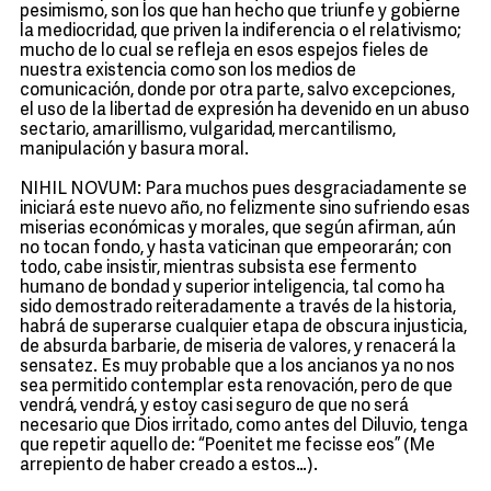
pesimismo, son los que han hecho que triunfe y gobierne
la mediocridad, que priven la indiferencia o el relativismo;
mucho de lo cual se refleja en esos espejos fieles de
nuestra existencia como son los medios de
comunicación, donde por otra parte, salvo excepciones,
el uso de la libertad de expresión ha devenido en un abuso
sectario, amarillismo, vulgaridad, mercantilismo,
manipulación y basura moral.
NIHIL NOVUM: Para muchos pues desgraciadamente se
iniciará este nuevo año, no felizmente sino sufriendo esas
miserias económicas y morales, que según afirman, aún
no tocan fondo, y hasta vaticinan que empeorarán; con
todo, cabe insistir, mientras subsista ese fermento
humano de bondad y superior inteligencia, tal como ha
sido demostrado reiteradamente a través de la historia,
habrá de superarse cualquier etapa de obscura injusticia,
de absurda barbarie, de miseria de valores, y renacerá la
sensatez. Es muy probable que a los ancianos ya no nos
sea permitido contemplar esta renovación, pero de que
vendrá, vendrá, y estoy casi seguro de que no será
necesario que Dios irritado, como antes del Diluvio, tenga
que repetir aquello de: “Poenitet me fecisse eos” (Me
arrepiento de haber creado a estos…).