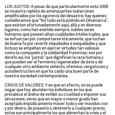
LOS JUSTOS: A pesar de que particularmente este 2009
se muestra repleto de amenazantes nubarrones
amplificados por los agoreros del desastre, hay quienes
consideramos que “No todo está podrido en Dinamarca”,
que existen afortunadamente aquí, allá y en diversos
lugares, como han existido siempre, nobles seres
humanos que poseen altas cualidades intelectuales, que
se esfuerzan por comportarse éticamente, que luchan
de buena fe por revertir iniquidades e inequidades y que
incluso se empeñan en ejercer virtudes tan valiosas
como la compasión y la solidaridad fraternas; son por
decirlo así, los “justos” que dignifican la raza humana y
que pueden ser el fermento regenerador de éste y de
cualquier otro ambiente violento, ofensivo, vergonzoso y
autodestructivo en que ha caído una buen parte de
nuestra sociedad contemporánea.
CRISIS DE VALORES: Y es que en efecto, no se puede
negar que hoy abundan los individuos en los que
prevalece el ánimo de exhibir su crueldad e imponer sus
sinrazones; seres que en mayor o menor grado han
aceptado impúdicamente mover todo y ser movidos con
y por dinero, de poseerlo u obtenerlo a cualquier precio;
estos son principalmente los que alimentan la crisis y el