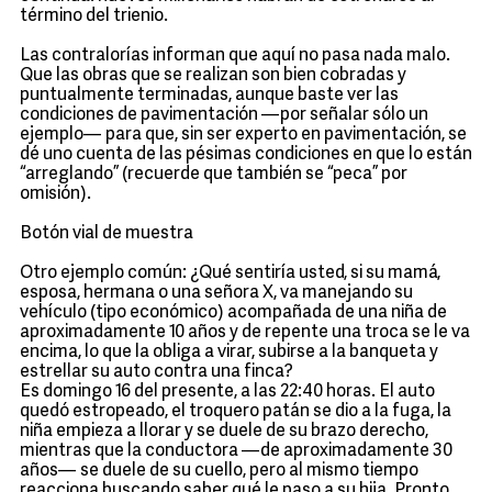
término del trienio.
Las contralorías informan que aquí no pasa nada malo.
Que las obras que se realizan son bien cobradas y
puntualmente terminadas, aunque baste ver las
condiciones de pavimentación —por señalar sólo un
ejemplo— para que, sin ser experto en pavimentación, se
dé uno cuenta de las pésimas condiciones en que lo están
“arreglando” (recuerde que también se “peca” por
omisión).
Botón vial de muestra
Otro ejemplo común: ¿Qué sentiría usted, si su mamá,
esposa, hermana o una señora X, va manejando su
vehículo (tipo económico) acompañada de una niña de
aproximadamente 10 años y de repente una troca se le va
encima, lo que la obliga a virar, subirse a la banqueta y
estrellar su auto contra una finca?
Es domingo 16 del presente, a las 22:40 horas. El auto
quedó estropeado, el troquero patán se dio a la fuga, la
niña empieza a llorar y se duele de su brazo derecho,
mientras que la conductora —de aproximadamente 30
años— se duele de su cuello, pero al mismo tiempo
reacciona buscando saber qué le paso a su hija. Pronto