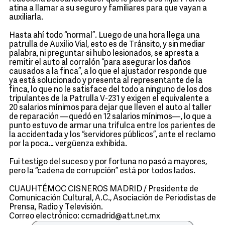
atina a llamar a su seguro y familiares para que vayan a
auxiliarla.
Hasta ahí todo “normal”. Luego de una hora llega una
patrulla de Auxilio Vial, esto es de Tránsito, y sin mediar
palabra, ni preguntar si hubo lesionados, se apresta a
remitir el auto al corralón “para asegurar los daños
causados a la finca”, a lo que el ajustador responde que
ya está solucionado y presenta al representante de la
finca, lo que no le satisface del todo a ninguno de los dos
tripulantes de la Patrulla V-231 y exigen el equivalente a
20 salarios mínimos para dejar que lleven el auto al taller
de reparación —quedó en 12 salarios mínimos—, lo que a
punto estuvo de armar una trifulca entre los parientes de
la accidentada y los “servidores públicos”, ante el reclamo
por la poca… vergüenza exhibida.
Fui testigo del suceso y por fortuna no pasó a mayores,
pero la “cadena de corrupción” está por todos lados.
CUAUHTÉMOC CISNEROS MADRID / Presidente de
Comunicación Cultural, A.C., Asociación de Periodistas de
Prensa, Radio y Televisión.
Correo electrónico: ccmadrid@att.net.mx