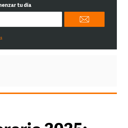
menzar tu día
es