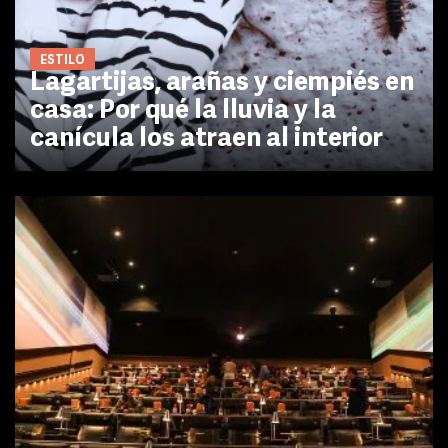
ESTILO
Lagartijas, arañas y ciempiés en
casa: Por qué la lluvia y la
canícula los atraen al interior