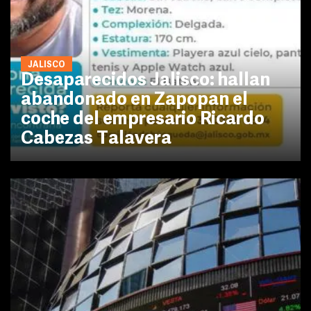
JALISCO
Desaparecidos Jalisco: hallan
abandonado en Zapopan el
coche del empresario Ricardo
Cabezas Talavera