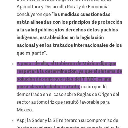
Agricultura y Desarrollo Rural y de Economía
concluyeron que
“las medidas cuestionadas
están alineadas con los principios de protección
a la salud pública y los derechos de los pueblos
indígenas, establecidos en la legislación
nacional y en los tratados internacionales de los
que es parte”.
A pesar de ello, el Gobierno de México dijo que
respetará la determinación, ya que el sistema de
solución de controversias del
T-MEC
es una
pieza clave de dicho tratado,
como quedó
demostrado en el caso sobre Reglas de Origen del
sector automotriz que resultó favorable para
México.
Aspi, la Sader y la SE reiteraron su compromiso de