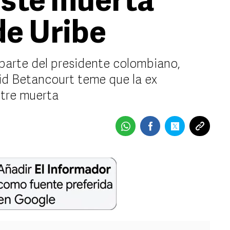
esté muerta
de Uribe
parte del presidente colombiano,
rid Betancourt teme que la ex
ntre muerta