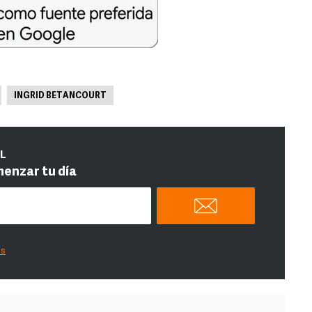
INGRID BETANCOURT
IL
menzar tu día
es