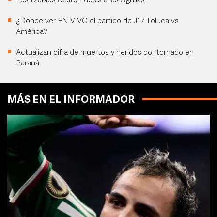
Los Diablos repiten dosis a las Águilas
¿Dónde ver EN VIVO el partido de J17 Toluca vs
América?
Actualizan cifra de muertos y heridos por tornado en
Paraná
MÁS EN EL INFORMADOR