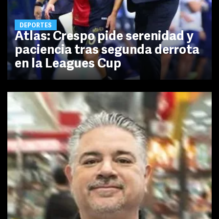
DEPORTES
Atlas: Crespo pide serenidad y
paciencia tras segunda derrota
en la Leagues Cup