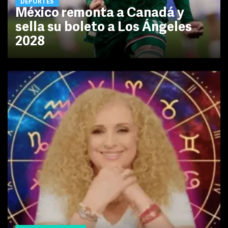
DEPORTES
México remonta a Canadá y
sella su boleto a Los Ángeles
2028