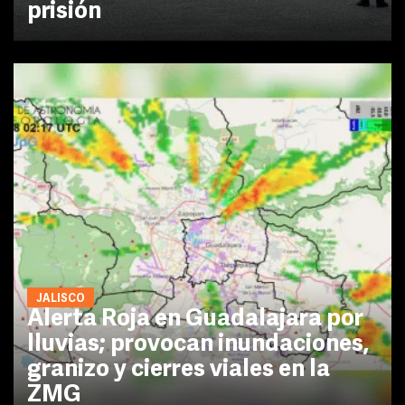
prisión
JALISCO
Alerta Roja en Guadalajara por
lluvias; provocan inundaciones,
granizo y cierres viales en la
ZMG