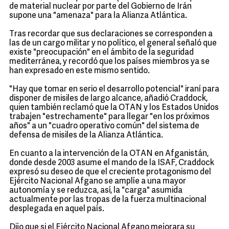
de material nuclear por parte del Gobierno de Irán
supone una "amenaza" para la Alianza Atlántica.
Tras recordar que sus declaraciones se corresponden a
las de un cargo militar y no político, el general señaló que
existe "preocupación" en el ámbito de la seguridad
mediterránea, y recordó que los países miembros ya se
han expresado en este mismo sentido.
"Hay que tomar en serio el desarrollo potencial" iraní para
disponer de misiles de largo alcance, añadió Craddock,
quien también reclamó que la OTAN y los Estados Unidos
trabajen "estrechamente" para llegar "en los próximos
años" a un "cuadro operativo común" del sistema de
defensa de misiles de la Alianza Atlántica.
En cuanto a la intervención de la OTAN en Afganistán,
donde desde 2003 asume el mando de la ISAF, Craddock
expresó su deseo de que el creciente protagonismo del
Ejército Nacional Afgano se amplíe a una mayor
autonomía y se reduzca, así, la "carga" asumida
actualmente por las tropas de la fuerza multinacional
desplegada en aquel país.
Dijo que si el Ejército Nacional Afgano mejorara su