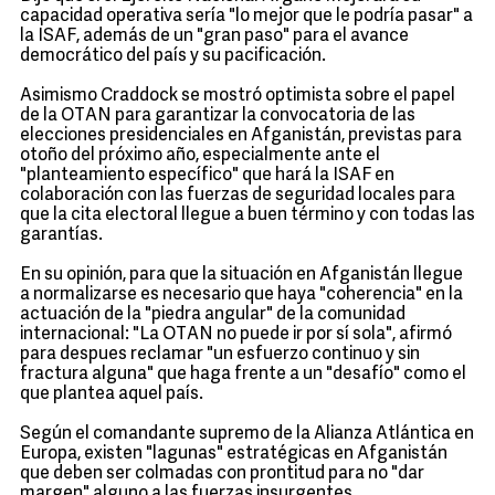
capacidad operativa sería "lo mejor que le podría pasar" a
la ISAF, además de un "gran paso" para el avance
democrático del país y su pacificación.
Asimismo Craddock se mostró optimista sobre el papel
de la OTAN para garantizar la convocatoria de las
elecciones presidenciales en Afganistán, previstas para
otoño del próximo año, especialmente ante el
"planteamiento específico" que hará la ISAF en
colaboración con las fuerzas de seguridad locales para
que la cita electoral llegue a buen término y con todas las
garantías.
En su opinión, para que la situación en Afganistán llegue
a normalizarse es necesario que haya "coherencia" en la
actuación de la "piedra angular" de la comunidad
internacional: "La OTAN no puede ir por sí sola", afirmó
para despues reclamar "un esfuerzo continuo y sin
fractura alguna" que haga frente a un "desafío" como el
que plantea aquel país.
Según el comandante supremo de la Alianza Atlántica en
Europa, existen "lagunas" estratégicas en Afganistán
que deben ser colmadas con prontitud para no "dar
margen" alguno a las fuerzas insurgentes.