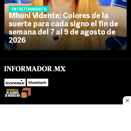
ENTRETENIMIENTO
Mhoni Vidente: Colores de la
suerte para cada signo el fin de
semana del 7 al 9 de agosto de
2026
No te pierdas las novedades de último momento.
¡Síguenos!
SUBIR
Este sitio web utiliza cookies propias y de terceros para optimizar su
FACEBOOK
TWITTER
navegacion, adaptarse a sus preferencias y realizar labores analiticas.
Al continuar navegando acepta nuestro
Política de cookies.