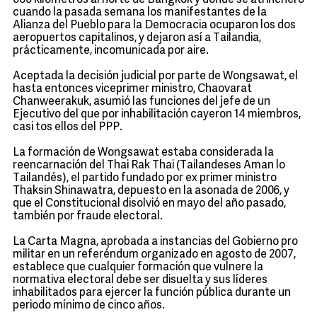
600 kilómetros al norte de Bangkok y donde se atrincheró
cuando la pasada semana los manifestantes de la
Alianza del Pueblo para la Democracia ocuparon los dos
aeropuertos capitalinos, y dejaron así a
Tailandia
,
prácticamente, incomunicada por aire.
Aceptada la decisión judicial por parte de Wongsawat, el
hasta entonces viceprimer ministro, Chaovarat
Chanweerakuk, asumió las funciones del jefe de un
Ejecutivo del que por inhabilitación cayeron 14 miembros,
casi tos ellos del PPP.
La formación de Wongsawat estaba considerada la
reencarnación del Thai Rak Thai (Tailandeses Aman lo
Tailandés), el partido fundado por ex primer ministro
Thaksin Shinawatra, depuesto en la asonada de 2006, y
que el Constitucional disolvió en mayo del año pasado,
también por fraude electoral.
La Carta Magna, aprobada a instancias del Gobierno pro
militar en un referéndum organizado en agosto de 2007,
establece que cualquier formación que vulnere la
normativa electoral debe ser disuelta y sus líderes
inhabilitados para ejercer la función pública durante un
periodo mínimo de cinco años.