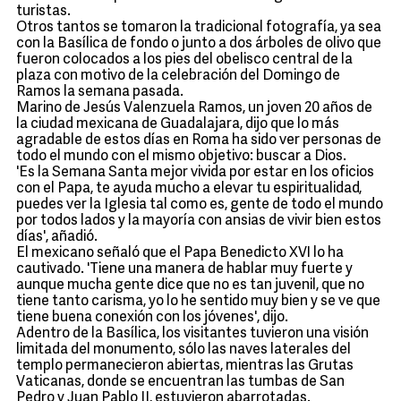
turistas.
Otros tantos se tomaron la tradicional fotografía, ya sea
con la Basílica de fondo o junto a dos árboles de olivo que
fueron colocados a los pies del obelisco central de la
plaza con motivo de la celebración del Domingo de
Ramos la semana pasada.
Marino de Jesús Valenzuela Ramos, un joven 20 años de
la ciudad mexicana de Guadalajara, dijo que lo más
agradable de estos días en Roma ha sido ver personas de
todo el mundo con el mismo objetivo: buscar a Dios.
'Es la Semana Santa mejor vivida por estar en los oficios
con el Papa, te ayuda mucho a elevar tu espiritualidad,
puedes ver la Iglesia tal como es, gente de todo el mundo
por todos lados y la mayoría con ansias de vivir bien estos
días', añadió.
El mexicano señaló que el Papa Benedicto XVI lo ha
cautivado. 'Tiene una manera de hablar muy fuerte y
aunque mucha gente dice que no es tan juvenil, que no
tiene tanto carisma, yo lo he sentido muy bien y se ve que
tiene buena conexión con los jóvenes', dijo.
Adentro de la Basílica, los visitantes tuvieron una visión
limitada del monumento, sólo las naves laterales del
templo permanecieron abiertas, mientras las Grutas
Vaticanas, donde se encuentran las tumbas de San
Pedro y Juan Pablo II, estuvieron abarrotadas.