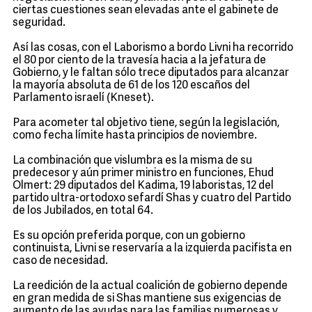
ciertas cuestiones sean elevadas ante el gabinete de
seguridad.
Así las cosas, con el Laborismo a bordo Livni ha recorrido
el 80 por ciento de la travesía hacia a la jefatura de
Gobierno, y le faltan sólo trece diputados para alcanzar
la mayoría absoluta de 61 de los 120 escaños del
Parlamento israelí (Kneset).
Para acometer tal objetivo tiene, según la legislación,
como fecha límite hasta principios de noviembre.
La combinación que vislumbra es la misma de su
predecesor y aún primer ministro en funciones, Ehud
Olmert: 29 diputados del Kadima, 19 laboristas, 12 del
partido ultra-ortodoxo sefardí Shas y cuatro del Partido
de los Jubilados, en total 64.
Es su opción preferida porque, con un gobierno
continuista, Livni se reservaría a la izquierda pacifista en
caso de necesidad.
La reedición de la actual coalición de gobierno depende
en gran medida de si Shas mantiene sus exigencias de
aumento de las ayudas para las familias numerosas y