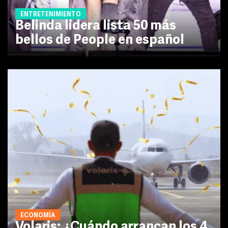
ENTRETENIMIENTO
Belinda lidera lista 50 más
bellos de People en español
ECONOMÍA
Volaris: ¿Cuándo arrancan los 4