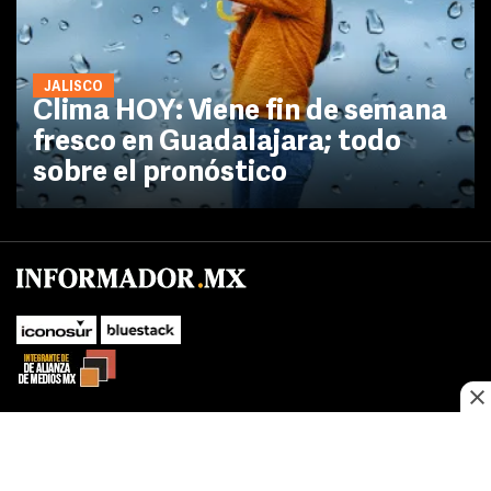
JALISCO
Clima HOY: Viene fin de semana
fresco en Guadalajara; todo
sobre el pronóstico
No te pierdas las novedades de último momento.
¡Síguenos!
SUBIR
Este sitio web utiliza cookies propias y de terceros para optimizar su
FACEBOOK
TWITTER
navegacion, adaptarse a sus preferencias y realizar labores analiticas.