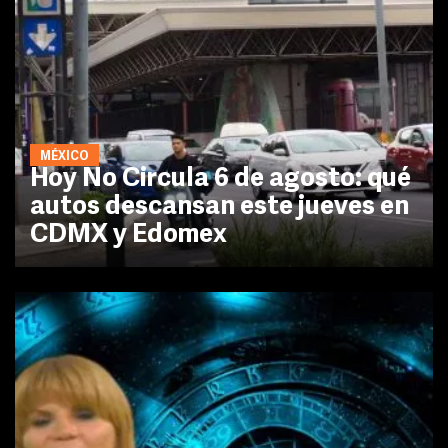
MÉXICO
Hoy No Circula 6 de agosto: qué
autos descansan este jueves en
CDMX y Edomex