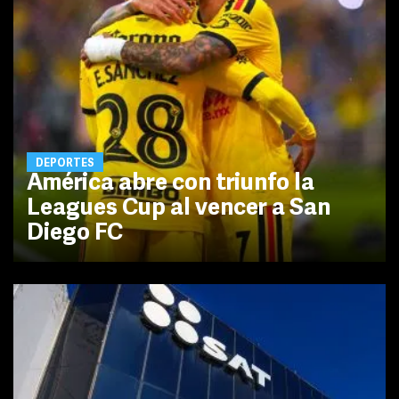
DEPORTES
América abre con triunfo la
Leagues Cup al vencer a San
Diego FC