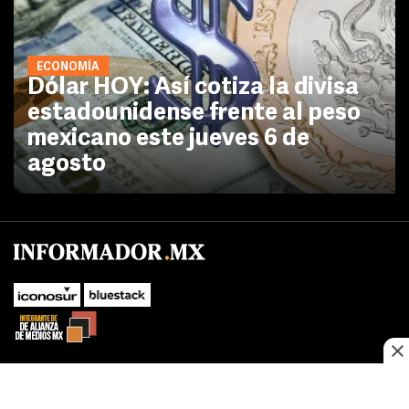
ECONOMÍA
Dólar HOY: Así cotiza la divisa
estadounidense frente al peso
mexicano este jueves 6 de
agosto
No te pierdas las novedades de último momento.
¡Síguenos!
SUBIR