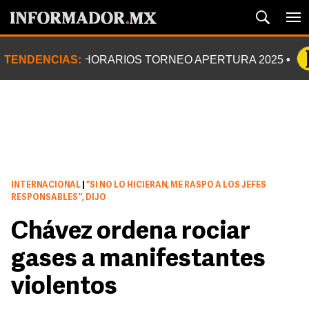
TENDENCIAS:
HORARIOS TORNEO APERTURA 2025
INTERNACIONAL
|
“SI NO LO HICIERAN, ME RASPO A LOS JEFES
RESPONSABLES'', DIJO
Chávez ordena rociar
gases a manifestantes
violentos