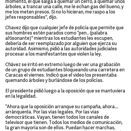
momento, el que salga a quemar un cerro, a quemar unos
árboles, a trancar una calle, me le echan gas del bueno, y
me los meten presos. Si no lo hicieran, me raspo a los
jefes responsables'', dijo.
Chavez dijo que cualquier jefe de policía que permite que
sus hombres estén parados como “pen.. (palabra
altisonante)'' mientras los estudiantes les escupen,
debería de ser reemplazado por alguien que ejerza su
autoridad. Asimismo, pidió a las autoridades judiciales
procesar a los manifestantes que violen la ley.
Chávez se irritó en extremo luego de ver una grabación
de un grupo de estudiantes bloqueando una carretera en
Caracas el viernes. Indicó que el video los presentaba
quemando árboles y burlándose de los policías.
El presidente pidió luego a la oposición que se mantuviera
en la legalidad.
“Ahora que la oposición arranque su campaña, ahora...
arránquenla. Por las vías legales. Por las vías
democráticas. Vayan, tienen todos los canales de
televisor que tienen. Todos los medios de comunicación,
la gran mayoría son de ellos. Puedan hacer marchas,