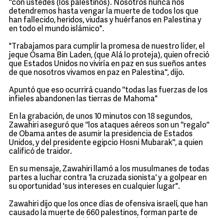
''con ustedes (los palestinos). Nosotros nunca nos
detendremos hasta vengar la muerte de todos los que
han fallecido, heridos, viudas y huérfanos en Palestina y
en todo el mundo islámico".
"Trabajamos para cumplir la promesa de nuestro líder, el
jeque Osama Bin Laden, (que Alá lo proteja), quien ofreció
que Estados Unidos no viviría en paz en sus sueños antes
de que nosotros vivamos en paz en Palestina'', dijo.
Apuntó que eso ocurrirá cuando ''todas las fuerzas de los
infieles abandonen las tierras de Mahoma"
En la grabación, de unos 10 minutos con 18 segundos,
Zawahiri aseguró que ''los ataques aéreos son un ''regalo''
de Obama antes de asumir la presidencia de Estados
Unidos, y del presidente egipcio Hosni Mubarak'', a quien
calificó de traidor.
En su mensaje, Zawahiri llamó a los musulmanes de todas
partes a luchar contra 'la cruzada sionista' y a golpear en
su oportunidad 'sus intereses en cualquier lugar".
Zawahiri dijo que los once días de ofensiva israelí, que han
causado la muerte de 660 palestinos, forman parte de