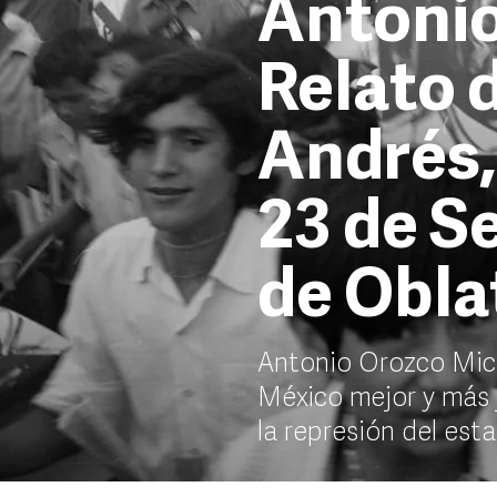
Antonio
Relato 
Andrés, 
23 de S
de Obla
Antonio Orozco Mich
México mejor y más j
la represión del est