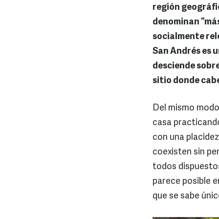
región geográfic
denominan “más a
socialmente rel
San Andrés es un
desciende sobre 
sitio donde cab
Del mismo modo 
casa practicand
con una placidez
coexisten sin per
todos dispuestos
parece posible e
que se sabe únic