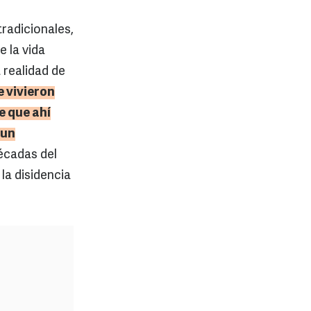
radicionales,
e la vida
 realidad de
e vivieron
e que ahí
 un
écadas del
la disidencia