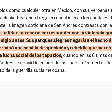
ípica como cualquier otra en México, con sus verbenas t
 eclesiásticas, sus treguas repentinas en los caudales d
nte, la imagen cotidiana de San Andrés contrasta con la
tualidad parece no corresponder con la violencia qu
 siglo antes. Sus parques alegres negarían el hecho d
erminó una semilla de oposición y rebeldía que marcó
 lucha social de los tapatíos,
cuando en las últimas d
 Andrés se convirtió en uno de los focos más fuertes de 
xto de la guerrilla sucia mexicana.