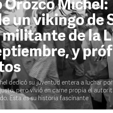
 Orozco Michel:
de un vikingo de 
militante de la L
eptiembre, y pró
tos
el dedicó su juventud entera a luchar por
usto, pero vivió en carne propia el autori
ado. Esta es su historia fascinante