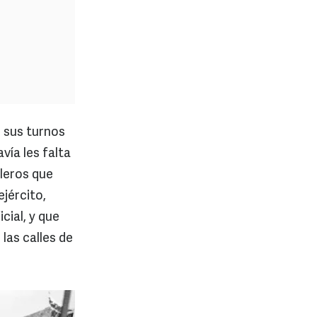
 sus turnos
vía les falta
lleros que
jército,
cial, y que
las calles de