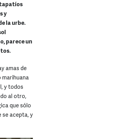
 tapatíos
s y
e la urbe.
sol
to, parece un
tos.
hay amas de
o marihuana
l, y todos
do al otro,
ica que sólo
e se acepta, y