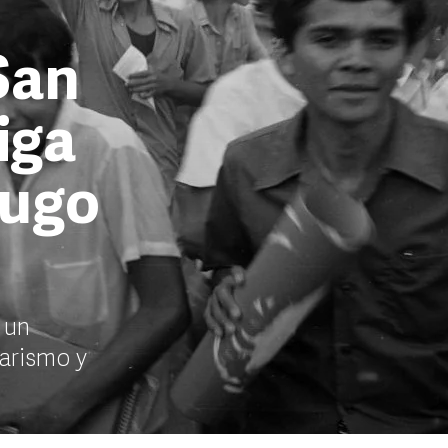
San
iga
fugo
 un
tarismo y