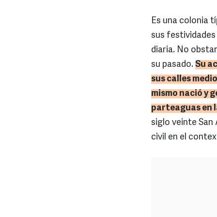
Es una colonia t
sus festividades
diaria. No obsta
su pasado.
Su ac
sus calles medio
mismo nació y g
parteaguas en la
siglo veinte San
civil en el conte